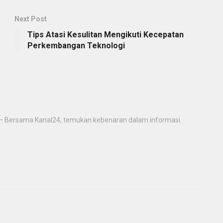
Next Post
Tips Atasi Kesulitan Mengikuti Kecepatan
Perkembangan Teknologi
 – Bersama Kanal24, temukan kebenaran dalam informasi.