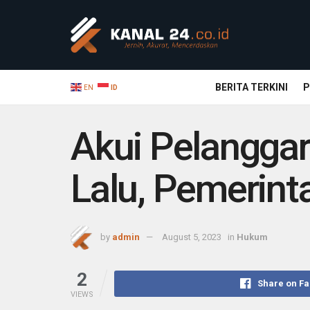
BERITA TERKINI
P
EN
ID
Akui Pelangga
Lalu, Pemerint
by
admin
August 5, 2023
in
Hukum
2
Share on F
VIEWS