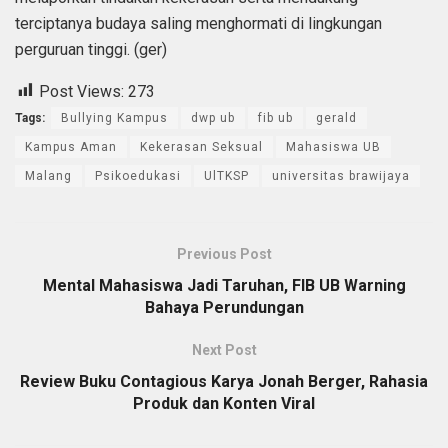
terciptanya budaya saling menghormati di lingkungan
perguruan tinggi. (ger)
Post Views:
273
Tags:
Bullying Kampus
dwp ub
fib ub
gerald
Kampus Aman
Kekerasan Seksual
Mahasiswa UB
Malang
Psikoedukasi
UlTKSP
universitas brawijaya
Previous Post
Mental Mahasiswa Jadi Taruhan, FIB UB Warning
Bahaya Perundungan
Next Post
Review Buku Contagious Karya Jonah Berger, Rahasia
Produk dan Konten Viral