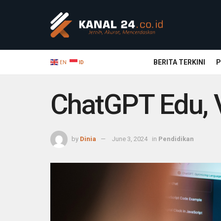
BERITA TERKINI
P
EN
ID
ChatGPT Edu, 
by
Dinia
June 3, 2024
in
Pendidikan