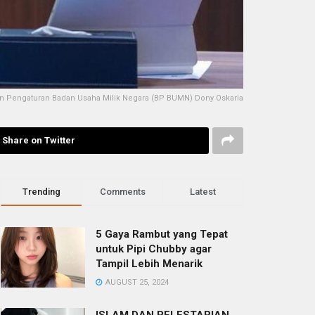
n Pengaturan Badan Usaha Milik Negara (BP BUMN) Dony Oskaria
Share on Twitter
Trending
Comments
Latest
5 Gaya Rambut yang Tepat
untuk Pipi Chubby agar
Tampil Lebih Menarik
AUGUST 25, 2024