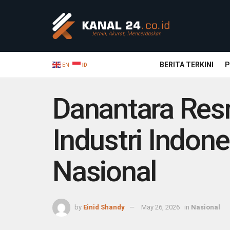
BERITA TERKINI
P
EN
ID
Danantara Res
Industri Indone
Nasional
by
Einid Shandy
May 26, 2026
in
Nasional