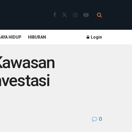
GAYA HIDUP
HIBURAN
Login
 Kawasan
nvestasi
0