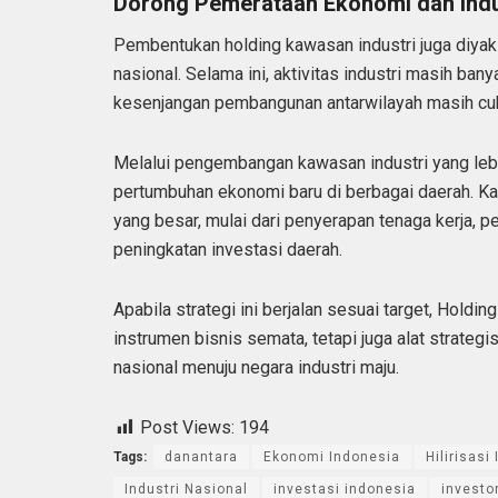
Dorong Pemerataan Ekonomi dan Indu
Pembentukan holding kawasan industri juga diy
nasional. Selama ini, aktivitas industri masih ban
kesenjangan pembangunan antarwilayah masih cuk
Melalui pengembangan kawasan industri yang lebi
pertumbuhan ekonomi baru di berbagai daerah. K
yang besar, mulai dari penyerapan tenaga kerja,
peningkatan investasi daerah.
Apabila strategi ini berjalan sesuai target, Holdi
instrumen bisnis semata, tetapi juga alat strate
nasional menuju negara industri maju.
Post Views:
194
Tags:
danantara
Ekonomi Indonesia
Hilirisasi 
Industri Nasional
investasi indonesia
investo