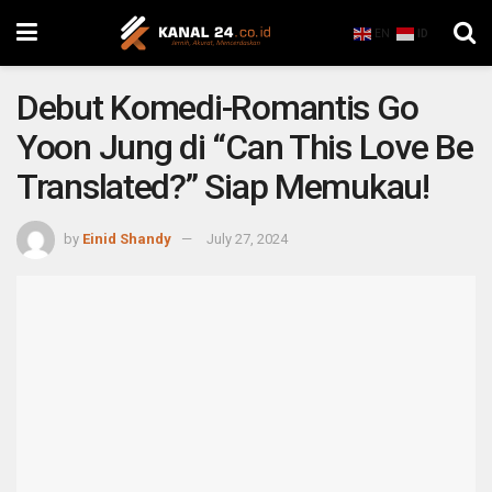
EN
ID
Debut Komedi-Romantis Go
Yoon Jung di “Can This Love Be
Translated?” Siap Memukau!
by
Einid Shandy
July 27, 2024