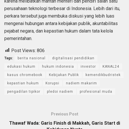
karena melibatkan mantan menteri dan pendiri salah satu
perusahaan teknologi terbesar di Indonesia. Lebih dari itu,
perkara tersebut juga membuka diskusi yang lebih luas
mengenai hubungan antara kebijakan publik, akuntabilitas
pejabat negara, dan kepastian hukum dalam tata kelola
pemerintahan.
Post Views:
806
Tags:
berita nasional
digitalisasi pendidikan
edukasi hukum
hukum indonesia
investor
KANAL24
kasus chromebook
Kebijakan Publik
kemendikbudristek
kepastian hukum
Korupsi
nadiem makarim
pengadilan tipikor
pledoi nadiem
profesional muda
Previous Post
Thawaf Wada: Garis Finish di Makkah, Garis Start di