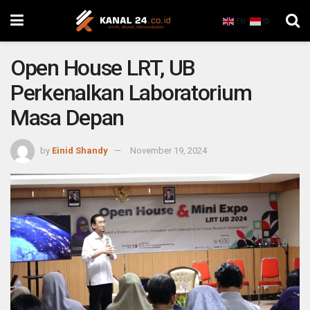
EN
ID
Open House LRT, UB
Perkenalkan Laboratorium
Masa Depan
by
Einid Shandy
November 19, 2024