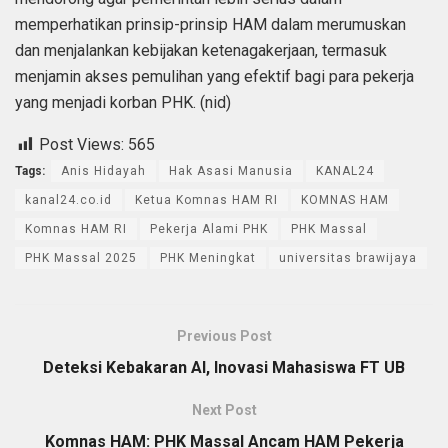
memperhatikan prinsip-prinsip HAM dalam merumuskan
dan menjalankan kebijakan ketenagakerjaan, termasuk
menjamin akses pemulihan yang efektif bagi para pekerja
yang menjadi korban PHK. (nid)
Post Views:
565
Tags:
Anis Hidayah
Hak Asasi Manusia
KANAL24
kanal24.co.id
Ketua Komnas HAM RI
KOMNAS HAM
Komnas HAM RI
Pekerja Alami PHK
PHK Massal
PHK Massal 2025
PHK Meningkat
universitas brawijaya
Previous Post
Deteksi Kebakaran AI, Inovasi Mahasiswa FT UB
Next Post
Komnas HAM: PHK Massal Ancam HAM Pekerja