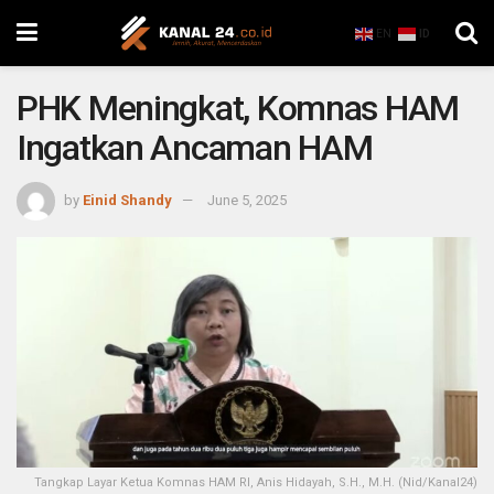
EN
ID
PHK Meningkat, Komnas HAM
Ingatkan Ancaman HAM
by
Einid Shandy
June 5, 2025
Tangkap Layar Ketua Komnas HAM RI, Anis Hidayah, S.H., M.H. (Nid/Kanal24)