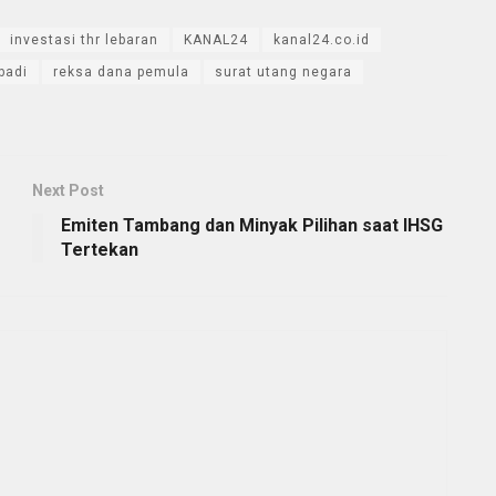
investasi thr lebaran
KANAL24
kanal24.co.id
badi
reksa dana pemula
surat utang negara
Next Post
Emiten Tambang dan Minyak Pilihan saat IHSG
Tertekan