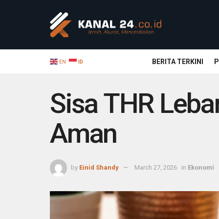
BERITA TERKINI
P
EN
ID
Sisa THR Lebar
Aman
by
Einid Shandy
March 27, 2026
in
Ekonomi