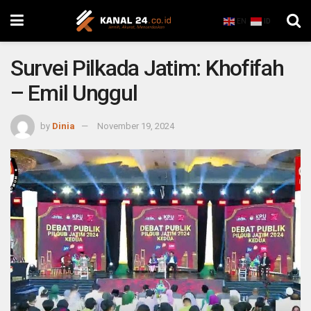
EN
ID
Survei Pilkada Jatim: Khofifah
– Emil Unggul
by
Dinia
November 19, 2024