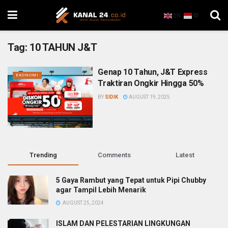
EN
ID
Tag:
10 TAHUN J&T
Genap 10 Tahun, J&T Express
EKONOMI
Traktiran Ongkir Hingga 50%
BY
SIDIK
AUGUST 19, 2025
Trending
Comments
Latest
5 Gaya Rambut yang Tepat untuk Pipi Chubby
agar Tampil Lebih Menarik
AUGUST 25, 2024
ISLAM DAN PELESTARIAN LINGKUNGAN