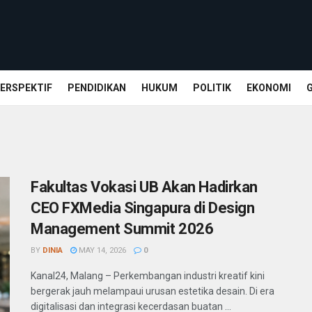
ERSPEKTIF
PENDIDIKAN
HUKUM
POLITIK
EKONOMI
Fakultas Vokasi UB Akan Hadirkan
CEO FXMedia Singapura di Design
Management Summit 2026
BY
DINIA
MAY 14, 2026
0
Kanal24, Malang – Perkembangan industri kreatif kini
bergerak jauh melampaui urusan estetika desain. Di era
digitalisasi dan integrasi kecerdasan buatan ...