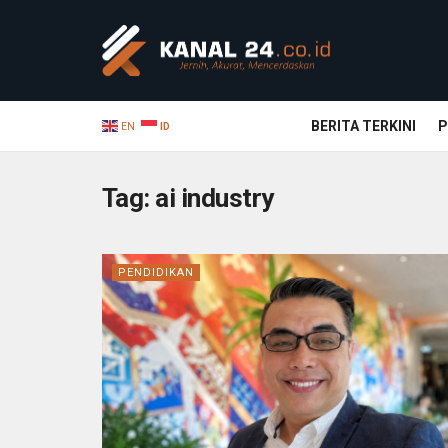
BERITA TERKINI
P
EN
ID
Tag:
ai industry
PENDIDIKAN