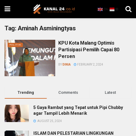
EN
ID
Tag:
Aminah Asminingtyas
KPU Kota Malang Optimis
POLITIK
Partisipasi Pemilih Capai 80
Persen
BY
DINIA
FEBRUARY 2, 2024
Trending
Comments
Latest
5 Gaya Rambut yang Tepat untuk Pipi Chubby
agar Tampil Lebih Menarik
AUGUST 25, 2024
ISLAM DAN PELESTARIAN LINGKUNGAN