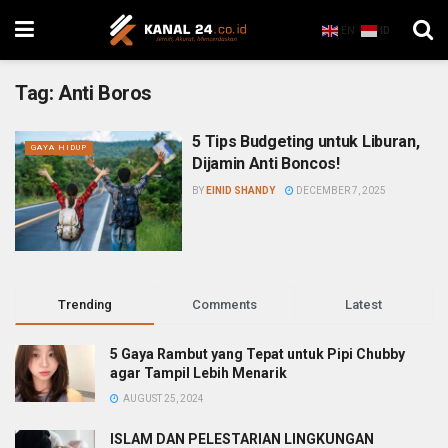
EN
ID
Tag:
Anti Boros
5 Tips Budgeting untuk Liburan,
GAYA HIDUP
Dijamin Anti Boncos!
BY
EINID SHANDY
DECEMBER 7, 2025
Trending
Comments
Latest
5 Gaya Rambut yang Tepat untuk Pipi Chubby
agar Tampil Lebih Menarik
AUGUST 25, 2024
ISLAM DAN PELESTARIAN LINGKUNGAN