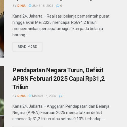
BY
DINIA
JUNE 18, 2025
0
Kanal24, Jakarta – Realisasi belanja pemerintah pusat
hingga akhir Mei 2025 mencapai Rp694,2 triliun,
mencerminkan percepatan signifikan pada belanja
barang ...
READ MORE
Pendapatan Negara Turun, Defisit
APBN Februari 2025 Capai Rp31,2
Triliun
BY
DINIA
MARCH 14, 2025
1
Kanal24, Jakarta – Anggaran Pendapatan dan Belanja
Negara (APBN) Februari 2025 mencatatkan defisit
sebesar Rp31,2 triliun atau setara 0,13% terhadap ...