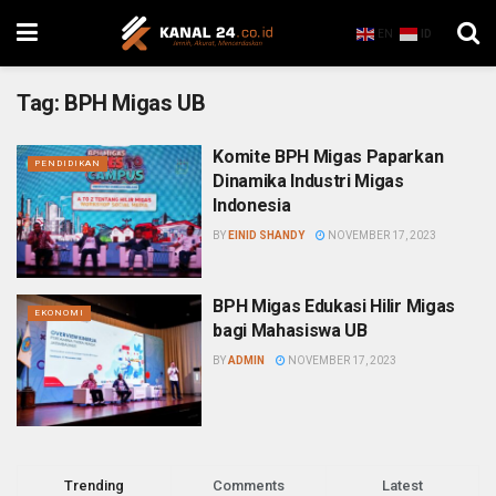
EN
ID
Tag:
BPH Migas UB
Komite BPH Migas Paparkan
PENDIDIKAN
Dinamika Industri Migas
Indonesia
BY
EINID SHANDY
NOVEMBER 17, 2023
BPH Migas Edukasi Hilir Migas
EKONOMI
bagi Mahasiswa UB
BY
ADMIN
NOVEMBER 17, 2023
Trending
Comments
Latest