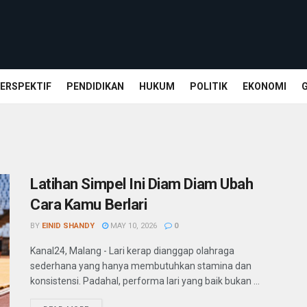
ERSPEKTIF
PENDIDIKAN
HUKUM
POLITIK
EKONOMI
Latihan Simpel Ini Diam Diam Ubah
Cara Kamu Berlari
BY
EINID SHANDY
MAY 10, 2026
0
Kanal24, Malang - Lari kerap dianggap olahraga
sederhana yang hanya membutuhkan stamina dan
konsistensi. Padahal, performa lari yang baik bukan ...