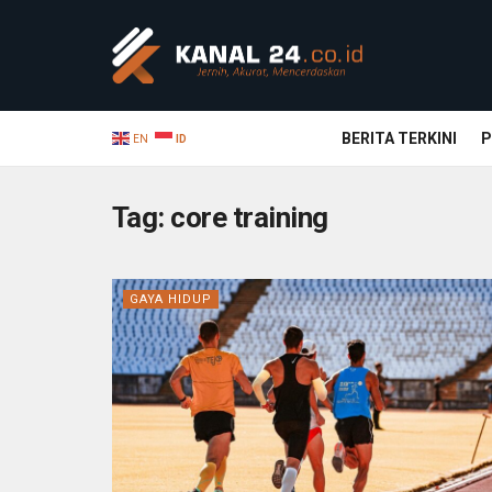
BERITA TERKINI
P
EN
ID
Tag:
core training
GAYA HIDUP