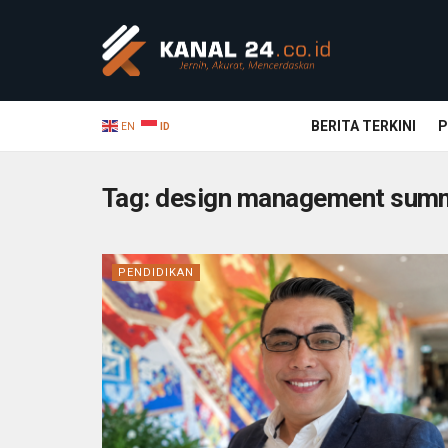
BERITA TERKINI
P
EN
ID
Tag:
design management sum
PENDIDIKAN