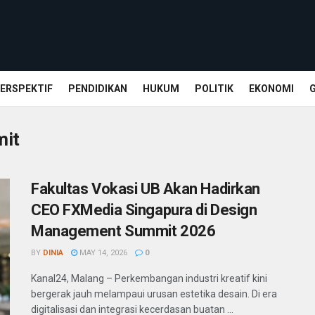
ERSPEKTIF
PENDIDIKAN
HUKUM
POLITIK
EKONOMI
mit
Fakultas Vokasi UB Akan Hadirkan
CEO FXMedia Singapura di Design
Management Summit 2026
BY
DINIA
MAY 14, 2026
0
Kanal24, Malang – Perkembangan industri kreatif kini
bergerak jauh melampaui urusan estetika desain. Di era
digitalisasi dan integrasi kecerdasan buatan ...