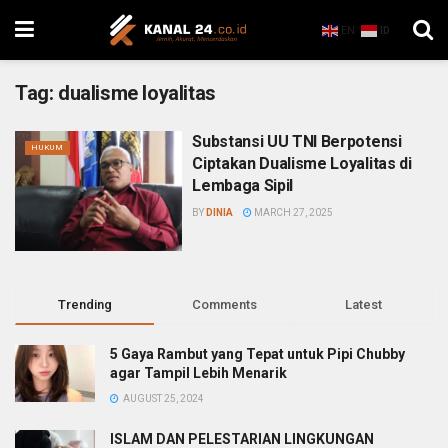
EN
ID
Tag:
dualisme loyalitas
Substansi UU TNI Berpotensi
HUKUM
Ciptakan Dualisme Loyalitas di
Lembaga Sipil
BY
DINIA
MARCH 27, 2025
Trending
Comments
Latest
5 Gaya Rambut yang Tepat untuk Pipi Chubby
agar Tampil Lebih Menarik
AUGUST 25, 2024
ISLAM DAN PELESTARIAN LINGKUNGAN