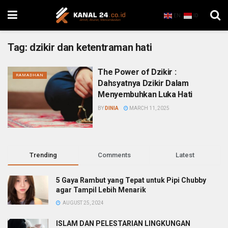
EN
ID
Tag:
dzikir dan ketentraman hati
The Power of Dzikir :
RAMADHAN
Dahsyatnya Dzikir Dalam
Menyembuhkan Luka Hati
BY
DINIA
MARCH 11, 2025
Trending
Comments
Latest
5 Gaya Rambut yang Tepat untuk Pipi Chubby
agar Tampil Lebih Menarik
AUGUST 25, 2024
ISLAM DAN PELESTARIAN LINGKUNGAN