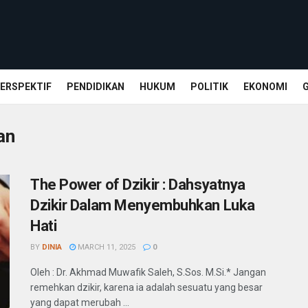
ERSPEKTIF
PENDIDIKAN
HUKUM
POLITIK
EKONOMI
an
The Power of Dzikir : Dahsyatnya
Dzikir Dalam Menyembuhkan Luka
Hati
BY
DINIA
MARCH 11, 2025
0
Oleh : Dr. Akhmad Muwafik Saleh, S.Sos. M.Si.* Jangan
remehkan dzikir, karena ia adalah sesuatu yang besar
yang dapat merubah ...