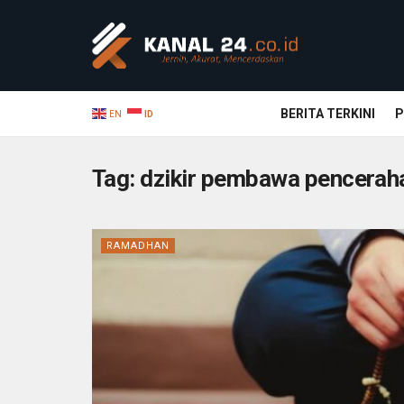
BERITA TERKINI
P
EN
ID
Tag:
dzikir pembawa pencerah
RAMADHAN