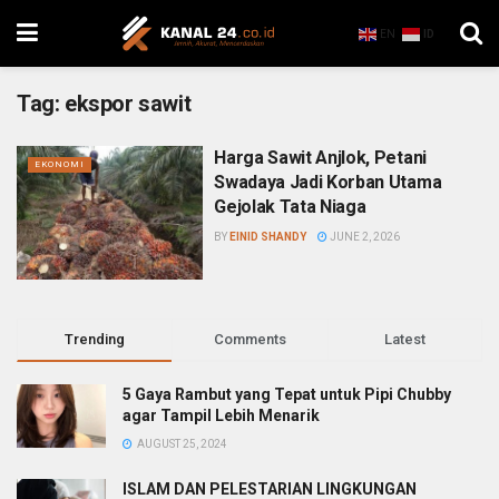
EN
ID
Tag:
ekspor sawit
Harga Sawit Anjlok, Petani
EKONOMI
Swadaya Jadi Korban Utama
Gejolak Tata Niaga
BY
EINID SHANDY
JUNE 2, 2026
Trending
Comments
Latest
5 Gaya Rambut yang Tepat untuk Pipi Chubby
agar Tampil Lebih Menarik
AUGUST 25, 2024
ISLAM DAN PELESTARIAN LINGKUNGAN