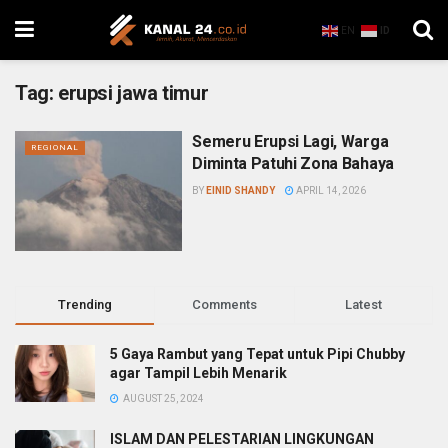
EN
ID
Tag:
erupsi jawa timur
Semeru Erupsi Lagi, Warga
REGIONAL
Diminta Patuhi Zona Bahaya
BY
EINID SHANDY
APRIL 14, 2026
Trending
Comments
Latest
5 Gaya Rambut yang Tepat untuk Pipi Chubby
agar Tampil Lebih Menarik
AUGUST 25, 2024
ISLAM DAN PELESTARIAN LINGKUNGAN