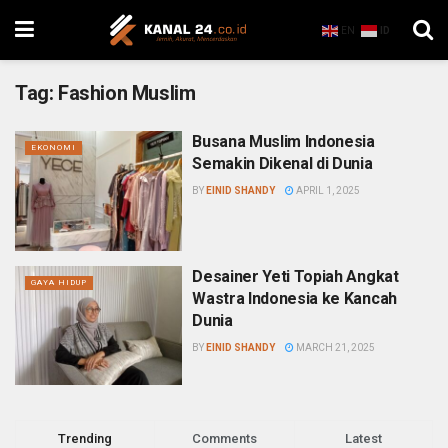
EN
ID
Tag:
Fashion Muslim
Busana Muslim Indonesia
EKONOMI
Semakin Dikenal di Dunia
BY
EINID SHANDY
APRIL 1, 2025
Desainer Yeti Topiah Angkat
GAYA HIDUP
Wastra Indonesia ke Kancah
Dunia
BY
EINID SHANDY
MARCH 21, 2025
Trending
Comments
Latest