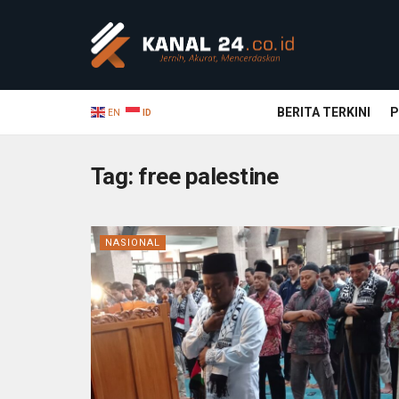
BERITA TERKINI
P
EN
ID
Tag:
free palestine
NASIONAL