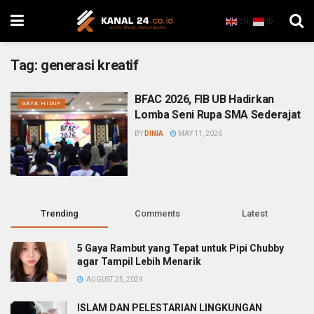
EN
ID
Tag:
generasi kreatif
BFAC 2026, FIB UB Hadirkan
GAYA HIDUP
Lomba Seni Rupa SMA Sederajat
BY
DINIA
MAY 11, 2026
Trending
Comments
Latest
5 Gaya Rambut yang Tepat untuk Pipi Chubby
agar Tampil Lebih Menarik
AUGUST 25, 2024
ISLAM DAN PELESTARIAN LINGKUNGAN