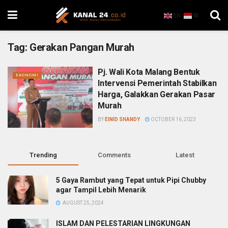
EN
ID
Tag:
Gerakan Pangan Murah
Pj. Wali Kota Malang Bentuk
EKONOMI
Intervensi Pemerintah Stabilkan
Harga, Galakkan Gerakan Pasar
Murah
BY
EINID SHANDY
OCTOBER 16, 2023
Trending
Comments
Latest
5 Gaya Rambut yang Tepat untuk Pipi Chubby
agar Tampil Lebih Menarik
AUGUST 25, 2024
ISLAM DAN PELESTARIAN LINGKUNGAN