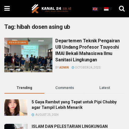
EN
ID
Tag:
hibah dosen asing ub
Departemen Teknik Pengairan
PENDIDIKAN
UB Undang Profesor Tsuyoshi
IMAI Bekali Mahasiswa Ilmu
Sanitasi Lingkungan
BY
ADMIN
OCTOBER 24, 2023
Trending
Comments
Latest
5 Gaya Rambut yang Tepat untuk Pipi Chubby
agar Tampil Lebih Menarik
AUGUST 25, 2024
ISLAM DAN PELESTARIAN LINGKUNGAN