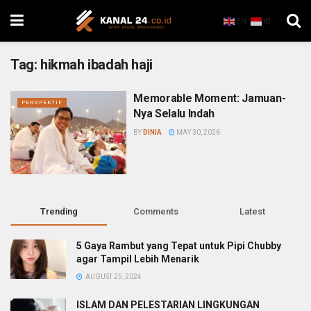
EN
ID
Tag:
hikmah ibadah haji
Memorable Moment: Jamuan-
PERSPEKTIF
Nya Selalu Indah
BY
DINIA
MAY 30, 2026
Trending
Comments
Latest
5 Gaya Rambut yang Tepat untuk Pipi Chubby
agar Tampil Lebih Menarik
AUGUST 25, 2024
ISLAM DAN PELESTARIAN LINGKUNGAN