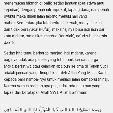
menemukan hikmah di balik setiap jamuan (peristiwa atau
kejadian) dengan penuh introspektif, lapang dada, dan penuh
syukur maka itulah jalan lapang menuju haji yang
mabrur.Sementara jika kita berkeluh kesah, menyalahkan,
dan tidak bersyukur (kufur), maka hajinya bisa jadi jauh dari
kata mabrur, melainkan mardud (tertolak), na’udzubillahi min
dzalik.
Setiap kita tentu berharap menjadi haji mabrur, karena
baginya tidak ada pahala yang lebih baik kecuali surga.
Maka, peristiwa atau kejadian apa pun selama di Tanah Suci
adalah jamuan yang disuguhkan oleh Allah Yang Maha Kasih
kepada para hamba-Nya untuk menjadi jalan kemabruran haji.
Karena semua realitas apa pun, tidak ada satu pun yang
lepas dari ketetapan Allah SWT. Allah berfirman:
وَعِندَهُۥ مَفَاتِحُ ٱلۡغَيۡبِ لَا يَعۡلَمُهَآ إِلَّا هُوَۚ وَيَعۡلَمُ مَا فِي