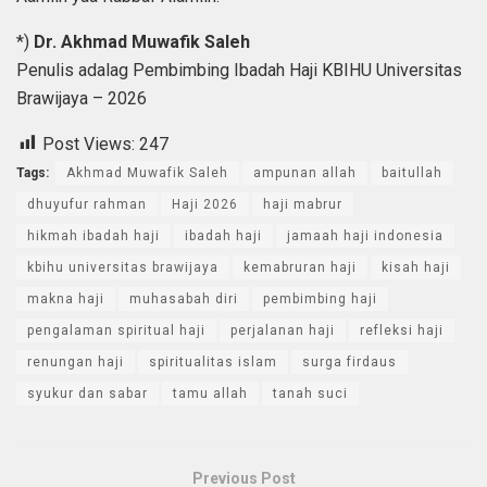
*)
Dr. Akhmad Muwafik Saleh
Penulis adalag Pembimbing Ibadah Haji KBIHU Universitas
Brawijaya – 2026
Post Views:
247
Tags:
Akhmad Muwafik Saleh
ampunan allah
baitullah
dhuyufur rahman
Haji 2026
haji mabrur
hikmah ibadah haji
ibadah haji
jamaah haji indonesia
kbihu universitas brawijaya
kemabruran haji
kisah haji
makna haji
muhasabah diri
pembimbing haji
pengalaman spiritual haji
perjalanan haji
refleksi haji
renungan haji
spiritualitas islam
surga firdaus
syukur dan sabar
tamu allah
tanah suci
Previous Post