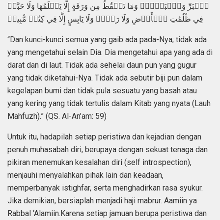
ٱلۡبَرِّ وَٱلۡبَحۡرِۚ وَمَا تَسۡقُطُ مِن وَرَقَةٍ إِلَّا يَعۡلَمُهَا وَلَا حَبَّةٖ
فِي ظُلُمَٰتِ ٱلۡأَرۡضِ وَلَا رَطۡبٖ وَلَا يَابِسٍ إِلَّا فِي كِتَٰبٖ مُّبِينٖ
“Dan kunci-kunci semua yang gaib ada pada-Nya; tidak ada
yang mengetahui selain Dia. Dia mengetahui apa yang ada di
darat dan di laut. Tidak ada sehelai daun pun yang gugur
yang tidak diketahui-Nya. Tidak ada sebutir biji pun dalam
kegelapan bumi dan tidak pula sesuatu yang basah atau
yang kering yang tidak tertulis dalam Kitab yang nyata (Lauh
Mahfuzh).” (QS. Al-An’am: 59)
Untuk itu, hadapilah setiap peristiwa dan kejadian dengan
penuh muhasabah diri, berupaya dengan sekuat tenaga dan
pikiran menemukan kesalahan diri (self introspection),
menjauhi menyalahkan pihak lain dan keadaan,
memperbanyak istighfar, serta menghadirkan rasa syukur.
Jika demikian, bersiaplah menjadi haji mabrur. Aamiin ya
Rabbal ‘Alamiin.Karena setiap jamuan berupa peristiwa dan