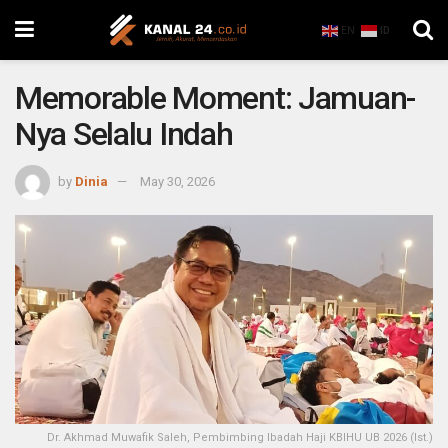
EN
ID
Memorable Moment: Jamuan-
Nya Selalu Indah
by
Dinia
May 30, 2026
Dr. Akhmad Muwafik Saleh, Pembimbing Ibadah Haji KBIHU UB 2026 (Ist.)