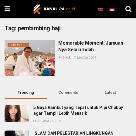
EN
ID
Tag:
pembimbing haji
Memorable Moment: Jamuan-
PERSPEKTIF
Nya Selalu Indah
BY
DINIA
MAY 30, 2026
Trending
Comments
Latest
5 Gaya Rambut yang Tepat untuk Pipi Chubby
agar Tampil Lebih Menarik
AUGUST 25, 2024
ISLAM DAN PELESTARIAN LINGKUNGAN