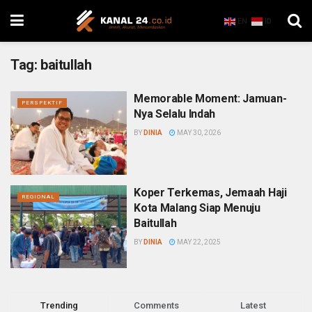
EN
ID
Tag:
baitullah
Memorable Moment: Jamuan-
PERSPEKTIF
Nya Selalu Indah
BY
DINIA
MAY 30, 2026
Koper Terkemas, Jemaah Haji
REGIONAL
Kota Malang Siap Menuju
Baitullah
BY
DINIA
MAY 22, 2025
Trending
Comments
Latest