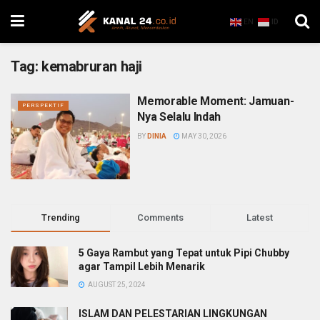
EN
ID
Tag:
kemabruran haji
Memorable Moment: Jamuan-
PERSPEKTIF
Nya Selalu Indah
BY
DINIA
MAY 30, 2026
Trending
Comments
Latest
5 Gaya Rambut yang Tepat untuk Pipi Chubby
agar Tampil Lebih Menarik
AUGUST 25, 2024
ISLAM DAN PELESTARIAN LINGKUNGAN