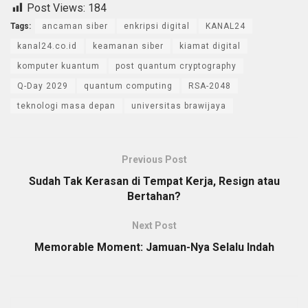
Post Views:
184
Tags:
ancaman siber
enkripsi digital
KANAL24
kanal24.co.id
keamanan siber
kiamat digital
komputer kuantum
post quantum cryptography
Q-Day 2029
quantum computing
RSA-2048
teknologi masa depan
universitas brawijaya
Previous Post
Sudah Tak Kerasan di Tempat Kerja, Resign atau
Bertahan?
Next Post
Memorable Moment: Jamuan-Nya Selalu Indah