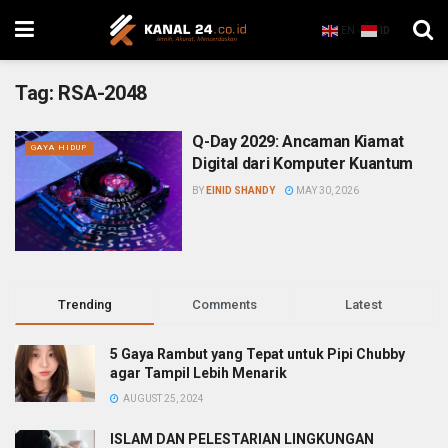
EN
ID
Tag:
RSA-2048
Q-Day 2029: Ancaman Kiamat
GAYA HIDUP
Digital dari Komputer Kuantum
BY
EINID SHANDY
MAY 30, 2026
Trending
Comments
Latest
5 Gaya Rambut yang Tepat untuk Pipi Chubby
agar Tampil Lebih Menarik
AUGUST 25, 2024
ISLAM DAN PELESTARIAN LINGKUNGAN