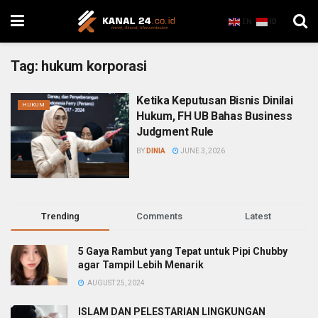
EN
ID
Tag:
hukum korporasi
Ketika Keputusan Bisnis Dinilai
HUKUM
Hukum, FH UB Bahas Business
Judgment Rule
BY
DINIA
JUNE 3, 2026
Trending
Comments
Latest
5 Gaya Rambut yang Tepat untuk Pipi Chubby
agar Tampil Lebih Menarik
AUGUST 25, 2024
ISLAM DAN PELESTARIAN LINGKUNGAN