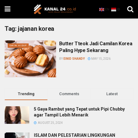
EN
ID
Tag:
jajanan korea
Butter Tteok Jadi Camilan Korea
GAYA HIDUP
Paling Hype Sekarang
BY
EINID SHANDY
MAY 15, 2026
Trending
Comments
Latest
5 Gaya Rambut yang Tepat untuk Pipi Chubby
agar Tampil Lebih Menarik
AUGUST 25, 2024
ISLAM DAN PELESTARIAN LINGKUNGAN