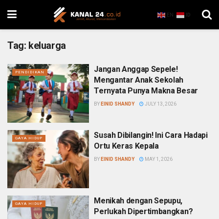
EN
ID
Tag:
keluarga
Jangan Anggap Sepele!
PENDIDIKAN
Mengantar Anak Sekolah
Ternyata Punya Makna Besar
BY
EINID SHANDY
JULY 13, 2026
Susah Dibilangin! Ini Cara Hadapi
GAYA HIDUP
Ortu Keras Kepala
BY
EINID SHANDY
MAY 1, 2026
Menikah dengan Sepupu,
GAYA HIDUP
Perlukah Dipertimbangkan?