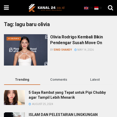
EN
ID
Tag:
lagu baru olivia
Olivia Rodrigo Kembali Bikin
HIBURAN
Pendengar Susah Move On
BY
EINID SHANDY
MAY 14, 2026
Trending
Comments
Latest
5 Gaya Rambut yang Tepat untuk Pipi Chubby
agar Tampil Lebih Menarik
AUGUST 25, 2024
ISLAM DAN PELESTARIAN LINGKUNGAN