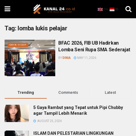
EN
ID
Tag:
lomba lukis pelajar
BFAC 2026, FIB UB Hadirkan
GAYA HIDUP
Lomba Seni Rupa SMA Sederajat
BY
DINIA
MAY 11, 2026
Trending
Comments
Latest
5 Gaya Rambut yang Tepat untuk Pipi Chubby
agar Tampil Lebih Menarik
AUGUST 25, 2024
ISLAM DAN PELESTARIAN LINGKUNGAN