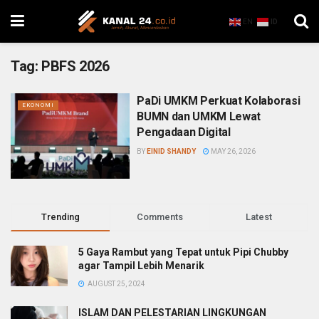
EN
ID
Tag:
PBFS 2026
PaDi UMKM Perkuat Kolaborasi
EKONOMI
BUMN dan UMKM Lewat
Pengadaan Digital
BY
EINID SHANDY
MAY 26, 2026
Trending
Comments
Latest
5 Gaya Rambut yang Tepat untuk Pipi Chubby
agar Tampil Lebih Menarik
AUGUST 25, 2024
ISLAM DAN PELESTARIAN LINGKUNGAN