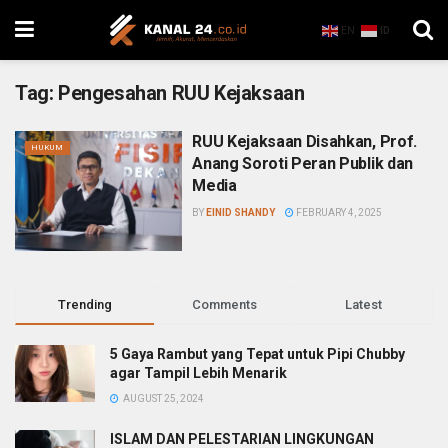
EN
ID
Tag:
Pengesahan RUU Kejaksaan
RUU Kejaksaan Disahkan, Prof.
HUKUM
Anang Soroti Peran Publik dan
Media
BY
EINID SHANDY
FEBRUARY 4, 2025
Trending
Comments
Latest
5 Gaya Rambut yang Tepat untuk Pipi Chubby
agar Tampil Lebih Menarik
AUGUST 25, 2024
ISLAM DAN PELESTARIAN LINGKUNGAN