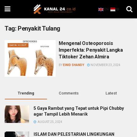
EN
ID
Tag:
Penyakit Tulang
Mengenal Osteoporosis
GAYA HIDUP
Imperfekta: Penyakit Langka
Tiktoker Zehan Almira
BY
EINID SHANDY
NOVEMBER 23, 2024
Trending
Comments
Latest
5 Gaya Rambut yang Tepat untuk Pipi Chubby
agar Tampil Lebih Menarik
AUGUST 25, 2024
ISLAM DAN PELESTARIAN LINGKUNGAN