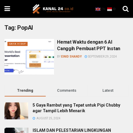
EN
ID
Tag:
PopAI
Hemat Waktu dengan 6 AI
GAYA HIDUP
Canggih Pembuat PPT Instan
BY
EINID SHANDY
SEPTEMBER 29, 2024
Trending
Comments
Latest
5 Gaya Rambut yang Tepat untuk Pipi Chubby
agar Tampil Lebih Menarik
AUGUST 25, 2024
ISLAM DAN PELESTARIAN LINGKUNGAN