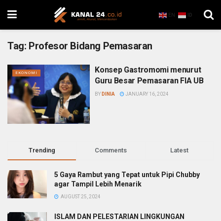
EN
ID
Tag:
Profesor Bidang Pemasaran
Konsep Gastromomi menurut
EKONOMI
Guru Besar Pemasaran FIA UB
BY
DINIA
JANUARY 16, 2024
Trending
Comments
Latest
5 Gaya Rambut yang Tepat untuk Pipi Chubby
agar Tampil Lebih Menarik
AUGUST 25, 2024
ISLAM DAN PELESTARIAN LINGKUNGAN