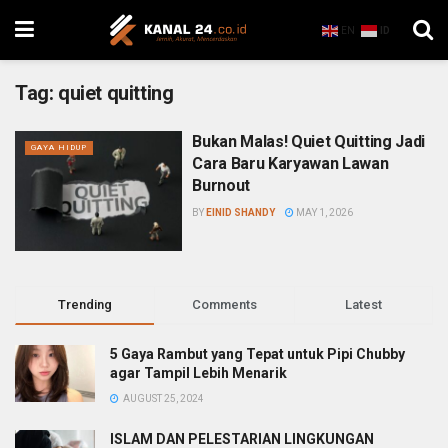
EN
ID
Tag:
quiet quitting
Bukan Malas! Quiet Quitting Jadi
GAYA HIDUP
Cara Baru Karyawan Lawan
Burnout
BY
EINID SHANDY
MAY 1, 2026
Trending
Comments
Latest
5 Gaya Rambut yang Tepat untuk Pipi Chubby
agar Tampil Lebih Menarik
AUGUST 25, 2024
ISLAM DAN PELESTARIAN LINGKUNGAN