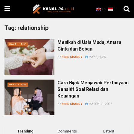
EN
ID
Tag:
relationship
Menikah di Usia Muda, Antara
GAYA HIDUP
Cinta dan Beban
BY
EINID SHANDY
MAY 2, 2026
Cara Bijak Menjawab Pertanyaan
GAYA HIDUP
Sensitif Soal Relasi dan
Keuangan
BY
EINID SHANDY
MARCH 11, 2026
Trending
Comments
Latest