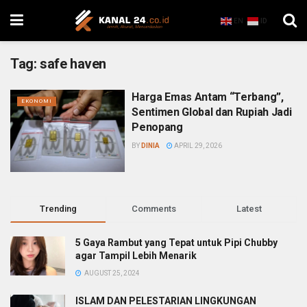
EN
ID
Tag:
safe haven
Harga Emas Antam “Terbang”,
EKONOMI
Sentimen Global dan Rupiah Jadi
Penopang
BY
DINIA
APRIL 29, 2026
Trending
Comments
Latest
5 Gaya Rambut yang Tepat untuk Pipi Chubby
agar Tampil Lebih Menarik
AUGUST 25, 2024
ISLAM DAN PELESTARIAN LINGKUNGAN