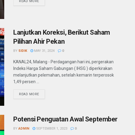
READ MORE
Lanjutkan Koreksi, Berikut Saham
Pilihan Ahir Pekan
BY
SIDIK
MAY 31, 2024
0
KANAL24, Malang - Perdagangan hari ini, pergerakan
Indeks Harga Saham Gabungan ( IHSG ) diperkirakan
melanjutkan pelemahan, setelah kemarin terperosok
1,49 persen ...
READ MORE
Potensi Penguatan Awal September
BY
ADMIN
SEPTEMBER 1, 2023
0