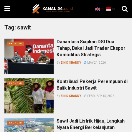
EN
ID
Tag:
sawit
Danantara Siapkan DSI Dua
EKONOMI
Tahap, Bakal Jadi Trader Ekspor
Komoditas Strategis
BY
EINID SHANDY
MAY 21, 2026
Kontribusi Pekerja Perempuan di
EKONOMI
Balik Industri Sawit
BY
EINID SHANDY
FEBRUARY 15, 2026
Sawit Jadi Listrik Hijau, Langkah
EKONOMI
Nyata Energi Berkelanjutan